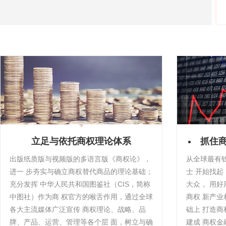
立足与依托商权理论体系
抓住
出版纸质版与视频版的多语言版《商权论》，
从全球最有
进一 步夯实与确立商权替代商品的理论基础；
士 开始找
充分发挥 中华人民共和国图鉴社（CIS，简称
大众， 用
中图社）作为商 权官方的喉舌作用，通过全球
商权 新产
各大主流媒体广泛宣传 商权理论、战略、品
础上 打造
牌、产品、运营、管理等各个层 面，树立与确
建成 商权金